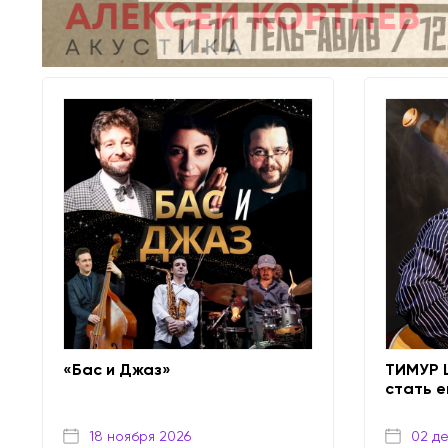
«Бас и Джаз»
ТИМУР 
стать е
18 ноября 2026
02 д