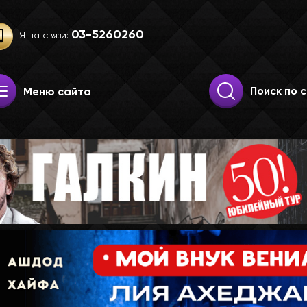
03-52­60­260
Я на связи:
Искать:
Поиск
Меню сайта