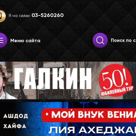
03-52­60­260
Я на связи:
Искать:
Поиск
Меню сайта