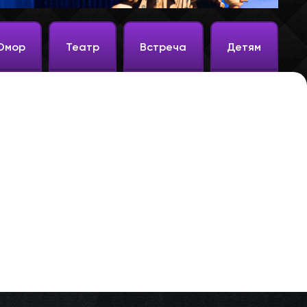
Юмор
Театр
Встреча
Детям