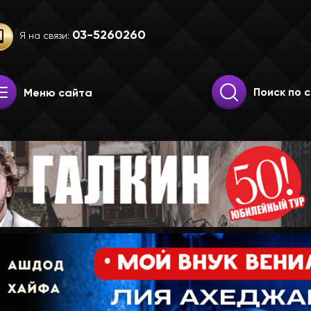
03-52­60­260
Я на связи:
Искать:
Поиск
Меню сайта