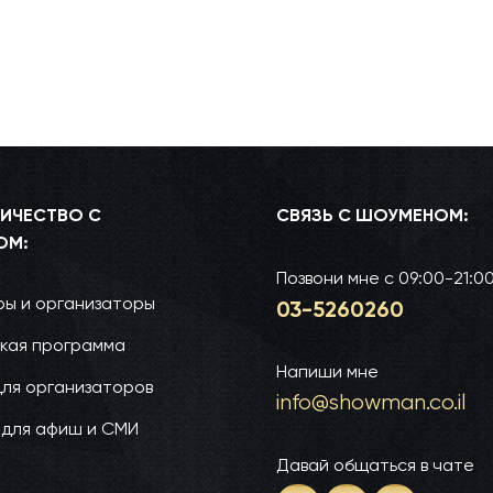
ИЧЕСТВО С
СВЯЗЬ С ШОУМЕНОМ:
ОМ:
Позвони мне
с 09:00-21:0
ы и организаторы
03-52­60­260
кая программа
Напиши мне
для организаторов
info@show­man.co.il
 для афиш и СМИ
Давай общаться в чате