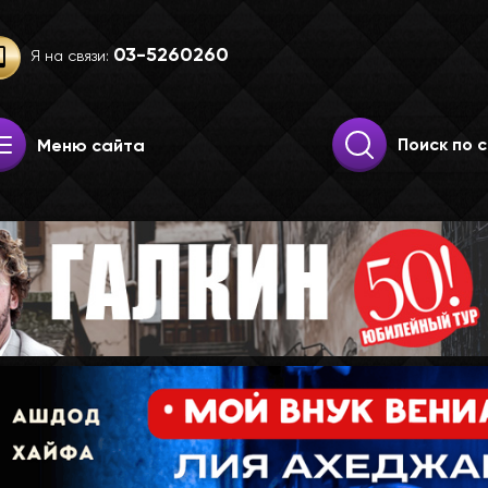
03-52­60­260
Я на связи:
Искать:
Поиск
Меню сайта