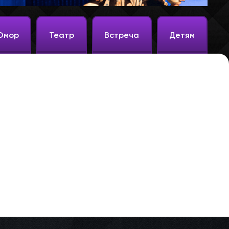
Юмор
Театр
Встреча
Детям