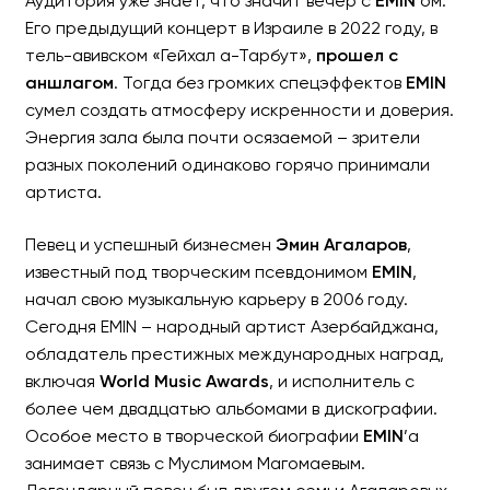
Аудитория уже знает, что значит вечер с
EMIN
’ом.
Его предыдущий концерт в Израиле в 2022 году, в
тель-авивском «Гейхал а-Тарбут»,
прошел с
аншлагом
. Тогда без громких спецэффектов
EMIN
сумел создать атмосферу искренности и доверия.
Энергия зала была почти осязаемой – зрители
разных поколений одинаково горячо принимали
артиста.
Певец и успешный бизнесмен
Эмин Агаларов
,
известный под творческим псевдонимом
EMIN
,
начал свою музыкальную карьеру в 2006 году.
Сегодня EMIN – народный артист Азербайджана,
обладатель престижных международных наград,
включая
World Music Awards
, и исполнитель с
более чем двадцатью альбомами в дискографии.
Особое место в творческой биографии
EMIN
’а
занимает связь с Муслимом Магомаевым.