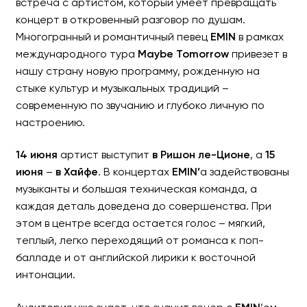
встреча с артистом, который умеет превращать
концерт в откровенный разговор по душам.
Многогранный и романтичный певец
EMIN
в рамках
международного тура
Maybe Tomorrow
привезет в
Emin «MAYBE TOMORROW»
нашу страну новую программу, рожденную на
стыке культур и музыкальных традиций –
Два летних вечера музыки и 
современную по звучанию и глубоко личную по
настроению.
14 июня
артист выступит
в Ришон ле-Ционе
, а
15
июня
–
в Хайфе
. В концертах
EMIN’
a задействованы
музыканты и большая техническая команда, а
каждая деталь доведена до совершенства. При
этом в центре всегда остается голос – мягкий,
теплый, легко переходящий от романса к поп-
балладе и от английской лирики к восточной
интонации.