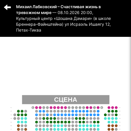
Михаил Лабковский – Счастливая жизнь в
тревожном мире
— 08.10.2026 20:00,
Культурный центр «Шошана Дамари» (в школе
Бреннера-Файнштейна) ул Исраэль Ишаягу 12,
Петах-Тиква
СЦЕНА
‌1
22נ
21
20
19
18
17
16
15
14
13
12
11
10
9
8
7
6
5
4
4נ
3
2
1
‌1
‌2
24
23
22
21
20
19
18
17
16
15
14
13
12
11
10
9
8
7
6
5
4
3
2
1
‌2
‌3
26
25
24
23
22
21
20
19
18
17
16
15
14
13
12
11
10
9
8
7
6
5
4
3
2
1
‌3
‌4
26
25
24
23
22
21
20
19
18
17
16
15
14
13
12
11
10
9
8
7
6
5
4
3
2
1
‌4
‌5
24
23
22
21
20
19
18
17
16
15
14
13
12
11
10
9
8
7
6
5
4
3
2
1
‌5
‌6
24
23
22
21
20
19
18
17
16
15
14
13
12
11
10
9
8
7
6
5
4
3
2
1
‌6
‌7
24
23
22
21
20
19
18
17
16
15
14
13
12
11
10
9
8
7
6
5
4
3
2
1
‌7