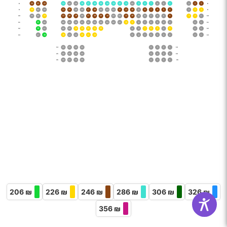
‌8
24
23
22
21
20
19
18
17
16
15
14
13
12
11
10
9
8
7
6
5
4
3
2
1
‌8
‌9
24
23
22
21
20
19
18
17
16
15
14
13
12
11
10
9
8
7
6
5
4
3
2
1
‌9
‌10
24
23
22
21
20
19
18
17
16
15
14
13
12
11
10
9
8
7
6
5
4
3
2
1
‌10
‌11
22
21
20
19
18
17
16
15
14
13
12
11
10
9
8
7
6
5
4
3
2
1
‌11
‌12
18
17
16
15
14
13
12
11
10
9
8
7
6
5
4
3
2
1
‌12
‌13
17
16
15
14
13
12
11
10
9
8
7
6
5
4
3
2
1
‌13
‌14
16
15
14
13
4
3
2
1
‌14
‌15
16
15
14
13
4
3
2
1
‌15
‌16
18
17
16
15
4
3
2
1
‌16
206 ₪
226 ₪
246 ₪
286 ₪
306 ₪
326 ₪
356 ₪