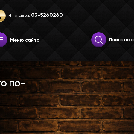
03-52­60­260
Я на связи:
Искать:
Поиск
Меню сайта
о по-