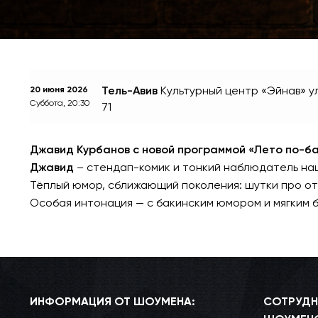
Тель-Авив
Культурный центр «Эйнав»
у
20 июня 2026
Суббота, 20:30
71
Джавид Курбанов с новой программой «Лето по-б
Джавид
– стендап-комик и тонкий наблюдатель на
Тёплый юмор, сближающий поколения: шутки про от
Особая интонация — с бакинским юмором и мягким б
ИНФОРМАЦИЯ ОТ ШОУМЕНА:
СОТРУДН