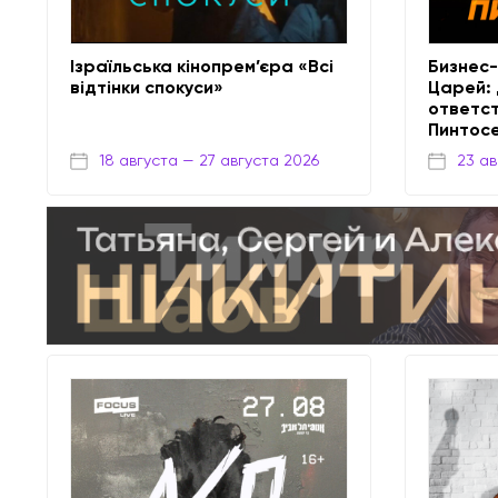
Ізраїльська кінопрем’єра «Всі
Бизнес
відтінки спокуси»
Царей: 
ответст
Пинтос
18 августа
— 27 августа 2026
23 ав