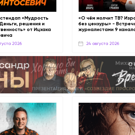
-стендап «Мудрость
«О чём молчит ТВ? Изр
Деньги, решения и
без цензуры» - Встреч
венность» от Ицхака
журналистами 9 канал
евича
густа 2026
24 августа 2026