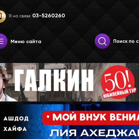
03-52­60­260
Я на связи:
Искать:
Поиск
Меню сайта