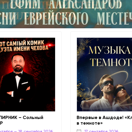
ЛИРНИК – Сольный
Впервые в Ашдоде! «К
UP
в темноте»
нтября
— 18 сентября 2026
17 сентября 2026