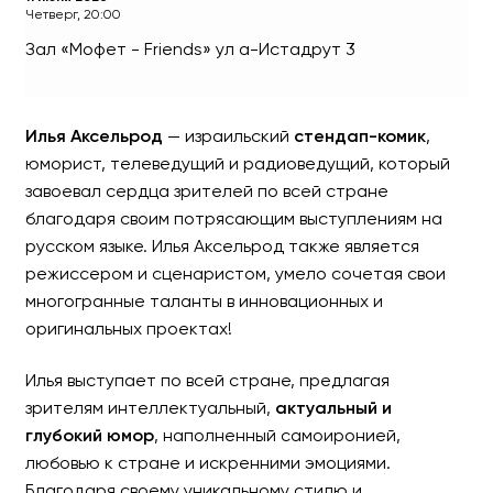
Четверг, 20:00
Зал «Мофет - Friends»
ул а-Истадрут 3
Илья Аксельрод - Сольны
Илья Аксельрод
— израильский
стендап-комик
,
юморист, телеведущий и радиоведущий, который
завоевал сердца зрителей по всей стране
благодаря своим потрясающим выступлениям на
русском языке. Илья Аксельрод также является
режиссером и сценаристом, умело сочетая свои
многогранные таланты в инновационных и
оригинальных проектах!
Илья выступает по всей стране, предлагая
зрителям интеллектуальный,
актуальный и
глубокий юмор
, наполненный самоиронией,
любовью к стране и искренними эмоциями.
Благодаря своему уникальному стилю и