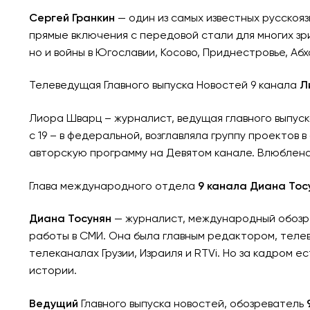
Сергей Гранкин
— один из самых известных русскоя
прямые включения с передовой стали для многих зр
но и войны в Югославии, Косово, Приднестровье, Абх
Телеведущая Главного выпуска Новостей 9 канала
Л
Лиора Шварц – журналист, ведущая главного выпуска
с 19 – в федеральной, возглавляла группу проектов
авторскую программу на Девятом канале. Влюблена 
Глава международного отдела
9 канала Диана Тос
Диана Тосунян
— журналист, международный обозре
работы в СМИ. Она была главным редактором, теле
телеканалах Грузии, Израиля и RTVi. Но за кадром 
истории.
Ведущий
Главного выпуска новостей, обозреватель