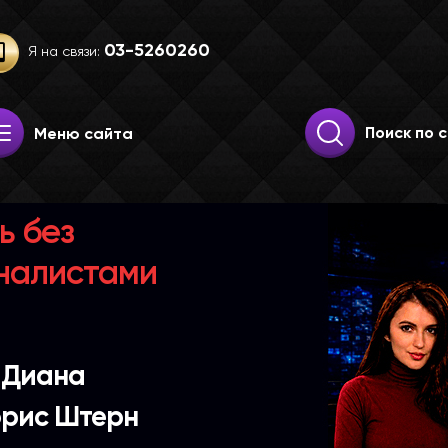
03-52­60­260
Я на связи:
Искать:
Поиск
Меню сайта
ь без
рналистами
 Диана
орис Штерн