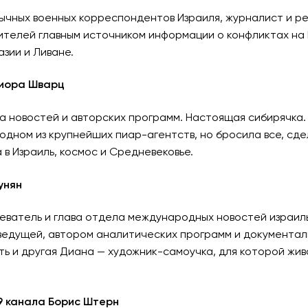
зычных военных корреспондентов Израиля, журналист и р
ителей главным источником информации о конфликтах на 
азии и Ливане.
иора Шварц
 новостей и авторских программ. Настоящая сибирячка. С
 в одном из крупнейших пиар-агентств, но бросила все, сд
в Израиль, космос и Средневековье.
унян
ватель и глава отдела международных новостей израиль
ведущей, автором аналитических программ и документал
есть и другая Диана — художник-самоучка, для которой ж
9 канала Борис Штерн