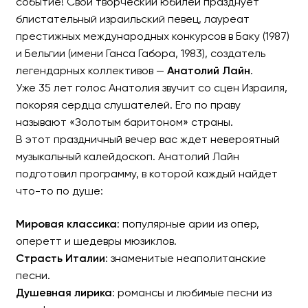
событие! Свой творческий юбилей празднует
блистательный израильский певец, лауреат
престижных международных конкурсов в Баку (1987)
и Бельгии (имени Ганса Габора, 1983), создатель
легендарных коллективов —
Анатолий Лайн
.
Уже 35 лет голос Анатолия звучит со сцен Израиля,
покоряя сердца слушателей. Его по праву
называют «Золотым баритоном» страны.
В этот праздничный вечер вас ждет невероятный
музыкальный калейдоскоп. Анатолий Лайн
подготовил программу, в которой каждый найдет
что-то по душе:
Мировая классика
: популярные арии из опер,
оперетт и шедевры мюзиклов.
Страсть Италии
: знаменитые неаполитанские
песни.
Душевная лирика
: романсы и любимые песни из