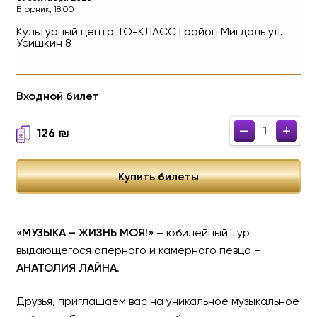
Вторник, 18:00
Культурный центр ТО-КЛАСС | район Мигдаль
ул.
Усишкин 8
АНАТОЛИЙ ЛАЙН «МУЗЫКА
Входной билет
Юбилейный тур
–
–
+
+
126
₪
АНАТОЛИЙ
Купить билеты
«МУЗЫКА – ЖИЗНЬ МОЯ!»
– юбилейный тур
выдающегося оперного и камерного певца –
АНАТОЛИЯ ЛАЙНА
.
Друзья, приглашаем вас на уникальное музыкальное