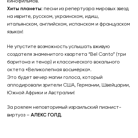
кинофильмов.
Хиты планеты
: песни из репертуара мировых звезд
на иврите, русском, украинском, идиш,
итальянском, английском, испанском и французском
языках!
Не упустите возможность услышать вживую
создателя знаменитого квартета “Bel Canto” (три
баритона и тенор) и классического вокального
октета «Великолепная восьмёрка».
Это будет вечер магии голоса, который
аплодировали зрители США, Германии, Швейцарии,
Южной Африки и Австралии!
За роялем неповторимый израильский пианист-
виртуоз –
АЛЕКС ГОЛД
.