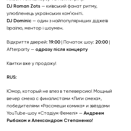
DJ Roman Zots
— київський фанат ритму,
улюбленець українських комʼюніті.
DJ Dominic
— один з найпопулярніших діджеїв
Ізраїлю, ментор і шоумен.
Відкриття дверей:
19:00
| Початок шоу:
20:00
|
Afterparty —
одразу після концерту
Квитки вже у продажу!
RUS:
Юмор, который не влез в телеверсию! Мощный
вечер смеха с финалистами «Лиги смеха»,
победителями «Рассмеши комика» и звёздами
YouTube-шоу «Стадіум Фемелі» —
Андреем
Рыбаком и Александром Степаненко!