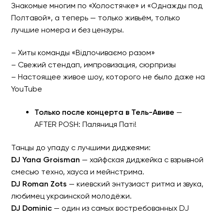
Знакомые многим по «Холостячке» и «Однажды под
Полтавой», а теперь — только живьём, только
лучшие номера и без цензуры.
– Хиты команды «Відпочиваємо разом»
– Свежий стендап, импровизация, сюрпризы
– Настоящее живое шоу, которого не было даже на
YouTube
Только после концерта в Тель-Авиве
—
AFTER POSH: Паляниця Паті!
Танцы до упаду с лучшими диджеями:
DJ Yana Groisman
— хайфская диджейка с взрывной
смесью техно, хауса и мейнстрима.
DJ Roman Zots
— киевский энтузиаст ритма и звука,
любимец украинской молодёжи.
DJ Dominic
— один из самых востребованных DJ