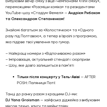
Вибуховий вечір сміху з віце-чемпіонами «Ліги сміху»,
переможцями «Розсміши коміка» та резидентами
YouTube-шоу «Стадіум Фемелі» —
Андрієм Рибаком
та Олександром Степаненком!
ВЕЧІР ГУМОРУ - Андрій Р
Степаненко
Знайомі багатьом за «Холостячкою» та «Одного
разу під Полтавою», а тепер в Ізраїлі з програмою,
яка підірве твої уявлення про гумор.
– Найкращі номери з «Відпочиваємо разом»
– Імпровізація, актуальний стендап і сюрпризи
– Шоу, яке довго залишиться в памʼяті
Тільки після концерту у Тель-Авіві
— AFTER
POSH: Паляниця Паті!
Танці до ранку разом з кращими DJ-ми:
DJ Yana Groisman
— хайфська діджейка з вибуховим
міксом техно, хаусу та мейнстріму.