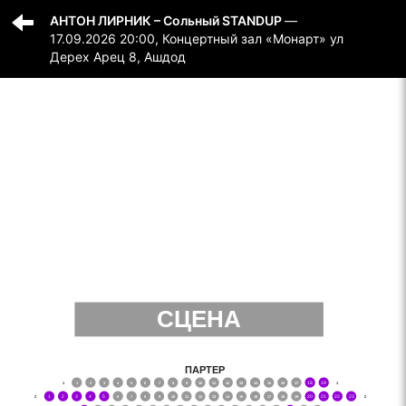
АНТОН ЛИРНИК – Сольный STANDUP
—
17.09.2026 20:00, Концертный зал «Монарт» ул
Дерех Арец 8, Ашдод
СЦЕНА
ПАРТЕР
‌1
1
2
3
4
5
6
7
8
9
10
11
12
13
14
15
16
17
18
19
‌1
‌2
1
2
3
4
5
6
7
8
9
10
11
12
13
14
15
16
17
18
19
20
21
22
23
‌2