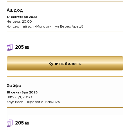
Ашдод
17 сентября 2026
Четверг, 20:00
Концертный зал «Монарт»
ул Дерех Арец 8
АНТОН ЛИРНИК – Сольны
205
₪
Тот самый комик из «Дуэта и
Купить билеты
Хайфа
18 сентября 2026
Пятница, 20:30
Клуб Beat
Шдерот а-Наси 124
205
₪