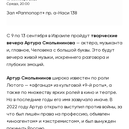
Среда, 20:00
Зал «Раппопорт»
пр. а-Наси 138
АРТУР СМОЛЬЯНИНОВ – Т
С 9 по 13 сентября в Израиле пройдут
творческие
Впервые в Израиле!
вечера Артура Смольянинова
— актёра, музыканта
и, главное, Человека с большой буквы. Это будут
вечера живой музыки, искреннего разговора и
глубоких эмоций.
Артур Смольянинов
широко известен по роли
Лютого — «афганца» из культовой «9-й роты», а
также по множеству ярких ролей в кино и театре.
Но в последние годы его имя зазвучало иначе. В
2022 году Артур открыто выступил против войны, за
что был лишён права на профессию, объявлен
«иноагентом» и «экстремистом», и был вынужден
покинуть Россию.