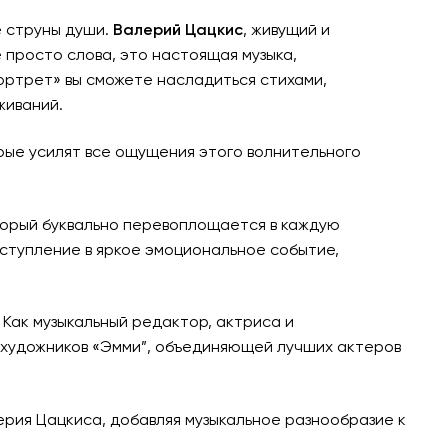
е струны души.
Валерий Цацкис
, живущий и
е просто слова, это настоящая музыка,
ортрет» вы сможете насладиться стихами,
живаний.
орые усилят все ощущения этого волнительного
торый буквально перевоплощается в каждую
ступление в яркое эмоциональное событие,
 Как музыкальный редактор, актриса и
 художников «Эмми”, объединяющей лучших актеров
ерия Цацкиса, добавляя музыкальное разнообразие к