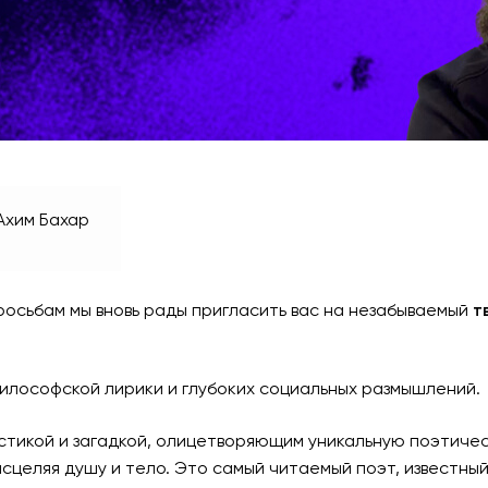
-Ахим Бахар
росьбам мы вновь рады пригласить вас на незабываемый
т
илософской лирики и глубоких социальных размышлений.
истикой и загадкой, олицетворяющим уникальную поэтиче
целяя душу и тело. Это самый читаемый поэт, известный в