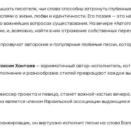
лышать писателя, чьи слова способны затронуть глубинны
слями о жизни, любви и идентичности. Его поэзия — это н
о важнейших вопросах существования. На вечере «Автоп
, и, возможно, найти в них отражение собственных пере
е прозвучат авторские и популярные любимые песни, кот
аксим Хантаев
— харизматичный автор-исполнитель, ко
исполнение и разнообразие стилей превращают каждое вы
ежиссер проекта и певица, станет важной частью вечера.
на является членом Израильской ассоциации выдающихся
аранжировщик, он виртуозно исполнит песни на слова Вал