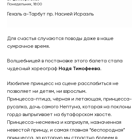
Понедельник, 18:00
Гехаль а-Тарбут
пр. Насией Исраэль
Балет «Принцесса на го
приключения»
Для счастья случаются поводы даже в наше
сумрачное время.
Иерусалимский балет
Волшебницей в постановке этого балета стала
чудесный хореограф
Надя Тимофеева
.
Изобилие принцесс на сцене расслабиться не
позволяет ни детям, ни взрослым.
Принцесса-птица, чёрная и летающая, принцесса-
русалка, дочь самого Нептуна, которая на поклоны
гордо выпрыгивает на бутафорском хвосте.
Принцесса-несмеяна и капризуля, назначенная
невестой принцу, и самая главная “беспородная”
принцесса, за которую мы страстно болеем в