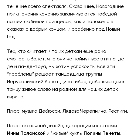
течение всего спектакля. Сказочные, Новогодние
приключения конечно заканчиваются победой
нашей любимой принцессы, как и положено в
сказках с добрым концом, и особенно под Новый
Год.
Тех, кто считает, что их деткам еще рано
смотреть балет, что они не поймут все эти па-де-
де и па-де-труа, мы хотим успокоить. Все эти
“проблемы” решает танцовщица труппы
Иерусалимский балет Дина Гибер, добавляющая к
танцу живое слово на родном для наших деток
иврите.
Плюс, музыка Дебюсси, Лядова,Черепнина, Респиги.
Плюс, сказочный дизайн, декорации и костюмы
Инны Полонской
и “живые” куклы
Полины Тенеты
.