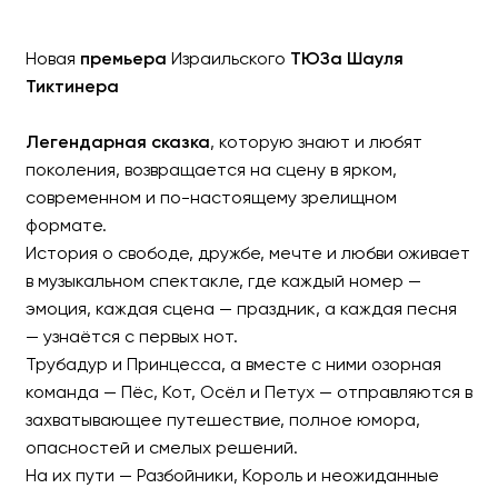
Новая
премьера
Израильского
ТЮЗа Шауля
Тиктинера
Легендарная сказка
, которую знают и любят
поколения, возвращается на сцену в ярком,
современном и по-настоящему зрелищном
формате.
История о свободе, дружбе, мечте и любви оживает
Музыкальный спектакль 
в музыкальном спектакле, где каждый номер —
эмоция, каждая сцена — праздник, а каждая песня
Премьера в Израиле
— узнаётся с первых нот.
Трубадур и Принцесса, а вместе с ними озорная
команда — Пёс, Кот, Осёл и Петух — отправляются в
захватывающее путешествие, полное юмора,
опасностей и смелых решений.
На их пути — Разбойники, Король и неожиданные