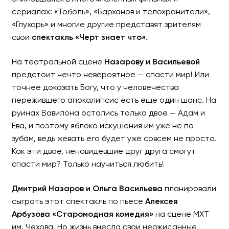
сериалах: «Тоболь», «Барханов и телохранители»,
«Глухарь» и многие другие представят зрителям
свой
спектакль «Черт знает что»
.
На театральной сцене
Назарову и Васильевой
предстоит нечто невероятное — спасти мир! Или
точнее доказать Богу, что у человечества
пережившего апокалипсис есть еще один шанс. На
руинах Вавилона остались только двое — Адам и
Ева, и поэтому яблоко искушения им уже не по
зубам, ведь жевать его будет уже совсем не просто.
Как эти двое, ненавидевшие друг друга смогут
спасти мир? Только научиться любить!
Дмитрий Назаров и Ольга Васильева
планировали
сыграть этот спектакль по пьесе
Алексея
Арбузова «Старомодная комедия»
на сцене МХТ
им. Чехова. Но жизнь внесла свои неожиданные