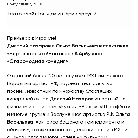
Понедельник, 20:00
Театр «Бейт Гольда»
ул. Арие Браун 3
«Черт знает что!» - ДМИ
ВАСИЛЬЕВА
Премьера в Израиле!
Дмитрий Назаров и Ольга Васильева в спектакле
По пьесе А.Арбузова «Cтаро
«Черт знает что!»
по пьесе А.Арбузова
«Cтаромодная комедия»
Отдавший более 20 лет службе в МХТ им. Чехова,
Народный артист РФ, лауреат театральных
премий, известный по множеству блестящих
киноролей актер
Дмитрий Назаров
известный по
фильмам и сериалам: «Кухня», «Вызов», «Штрафбат»
и многие другие и Заслуженная артистка РФ,
Ольга
Васильева
, «актриса бешеного темперамента и
обаяния», также сыгравшая десятки ролей в МХТ и
снимавшаяся в многочисленных фильмах и