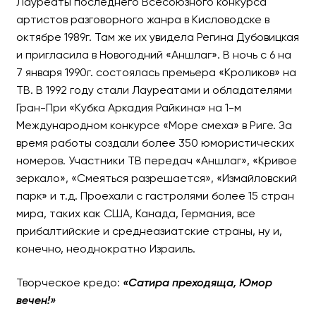
Лауреаты последнего Всесоюзного конкурса
ВЛАДИМИР ДАНИЛЕЦ и В
артистов разговорного жанра в Кисловодске в
октябре 1989г. Там же их увидела Регина Дубовицкая
2025
и пригласила в Новогодний «Аншлаг». В ночь с 6 на
7 января 1990г. состоялась премьера «Кроликов» на
Абсолютно новая программ
ТВ. В 1992 году стали Лауреатами и обладателями
Гран-При «Кубка Аркадия Райкина» на 1-м
Международном конкурсе «Море смеха» в Риге. За
время работы создали более 350 юмористических
номеров. Участники ТВ передач «Аншлаг», «Кривое
зеркало», «Смеяться разрешается», «Измайловский
парк» и т.д. Проехали с гастролями более 15 стран
мира, таких как США, Канада, Германия, все
прибалтийские и среднеазиатские страны, ну и,
конечно, неоднократно Израиль.
Творческое кредо:
«Сатира преходяща, Юмор
вечен!»