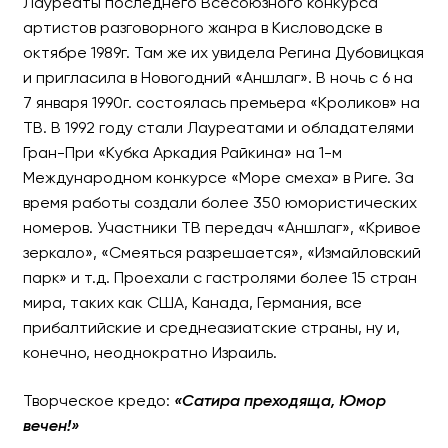
Лауреаты последнего Всесоюзного конкурса
ВЛАДИМИР ДАНИЛЕЦ и В
артистов разговорного жанра в Кисловодске в
октябре 1989г. Там же их увидела Регина Дубовицкая
2025
и пригласила в Новогодний «Аншлаг». В ночь с 6 на
7 января 1990г. состоялась премьера «Кроликов» на
Абсолютно новая программ
ТВ. В 1992 году стали Лауреатами и обладателями
Гран-При «Кубка Аркадия Райкина» на 1-м
Международном конкурсе «Море смеха» в Риге. За
время работы создали более 350 юмористических
номеров. Участники ТВ передач «Аншлаг», «Кривое
зеркало», «Смеяться разрешается», «Измайловский
парк» и т.д. Проехали с гастролями более 15 стран
мира, таких как США, Канада, Германия, все
прибалтийские и среднеазиатские страны, ну и,
конечно, неоднократно Израиль.
Творческое кредо:
«Сатира преходяща, Юмор
вечен!»