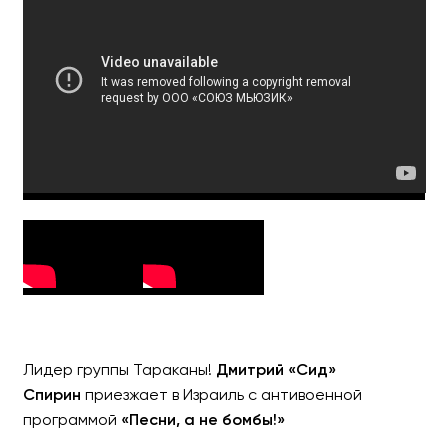
ДМИТРИЙ СПИРИН -
ex-
Мировой акустический тур в
Лидер группы Тараканы!
Дмитрий «Сид»
Спирин
приезжает в Израиль с антивоенной
программой
«Песни, а не бомбы!»