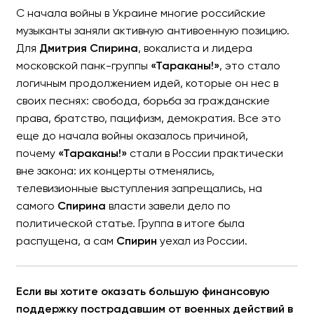
С начала войны в Украине многие российские
музыканты заняли активную антивоенную позицию.
Для
Дмитрия Спирина
, вокалиста и лидера
московской панк-группы
«Тараканы!»
, это стало
логичным продолжением идей, которые он нес в
своих песнях: свобода, борьба за гражданские
права, братство, пацифизм, демократия. Все это
еще до начала войны оказалось причиной,
почему
«Тараканы!»
стали в России практически
вне закона: их концерты отменялись,
телевизионные выступления запрещались, на
самого
Спирина
власти завели дело по
политической статье. Группа в итоге была
распущена, а сам
Спирин
уехал из России.
Если вы хотите оказать большую финансовую
поддержку пострадавшим от военных действий в