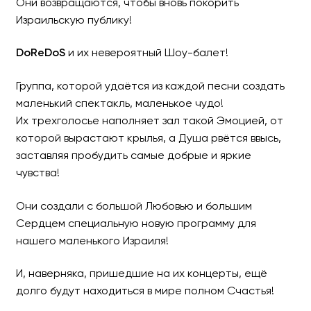
Они возвращаются, чтобы вновь покорить
Израильскую публику!
DoReDoS
и их невероятный Шоу-балет!
Группа «DoReDos» в Изра
Группа, которой удаётся из каждой песни создать
маленький спектакль, маленькое чудо!
Их трехголосье наполняет зал такой Эмоцией, от
которой вырастают крылья, а Душа рвётся ввысь,
заставляя пробудить самые добрые и яркие
чувства!
Они создали с большой Любовью и большим
Сердцем специальную новую программу для
нашего маленького Израиля!
И, наверняка, пришедшие на их концерты, ещё
долго будут находиться в мире полном Счастья!