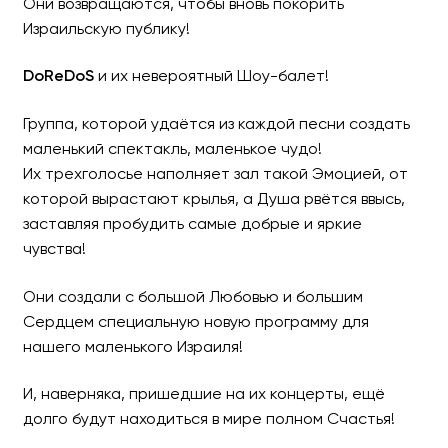
Они возвращаются, чтобы вновь покорить
Израильскую публику!
DoReDoS
и их невероятный Шоу-балет!
Группа «DoReDos» в Изра
Группа, которой удаётся из каждой песни создать
маленький спектакль, маленькое чудо!
Их трехголосье наполняет зал такой Эмоцией, от
которой вырастают крылья, а Душа рвётся ввысь,
заставляя пробудить самые добрые и яркие
чувства!
Они создали с большой Любовью и большим
Сердцем специальную новую программу для
нашего маленького Израиля!
И, наверняка, пришедшие на их концерты, ещё
долго будут находиться в мире полном Счастья!