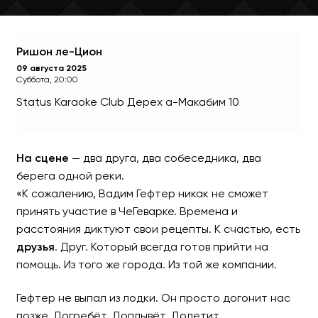
Ришон ле-Цион
09 августа 2025
Суббота, 20:00
Status Karaoke Club
Дерех а-Макабим 10
На сцене
— два друга, два собеседника, два
берега одной реки.
Двое в одной лодке — Ев
«К сожалению, Вадим Гефтер никак не сможет
принять участие в ЧеГеварке. Времена и
Александр Дов
расстояния диктуют свои рецепты. К счастью, есть
друзья
. Друг. Который всегда готов прийти на
Разговорный концерт
помощь. Из того же города. Из той же компании.
Гефтер не выпал из лодки. Он просто догонит нас
позже. Догребёт. Доплывёт. Долетит.