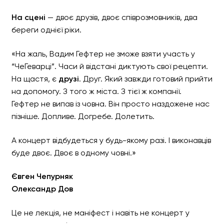
На сцені
— двоє друзів, двоє співрозмовників, два
береги однієї ріки.
«На жаль, Вадим Гефтер не зможе взяти участь у
“ЧеГеварці”. Часи й відстані диктують свої рецепти.
На щастя, є
друзі
. Друг. Який завжди готовий прийти
на допомогу. З того ж міста. З тієї ж компанії.
Гефтер не випав із човна. Він просто наздожене нас
пізніше. Допливе. Догребе. Долетить.
А концерт відбудеться у будь-якому разі. І виконавців
буде двоє. Двоє в одному човні.»
Євген Чепурняк
Олександр Дов
Це не лекція, не маніфест і навіть не концерт у