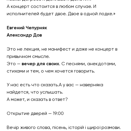
А концерт состоится в любом случае. И
исполнителей будет двое. Двое в одной лодке.»
Евгений Чепурняк
Александр Дов
Это не лекция, не манифест и даже не концерт в
привычном смысле.
Это —
вечер для своих
. С песнями, анекдотами,
стихами и тем, о чем хочется говорить.
У нас есть что сказать.А у вас — наверняка
найдется, что услышать.
А может, и сказать в ответ?
Открытие дверей — 19:00
Вечір живого слова, пісень, історій і щирої розмови.