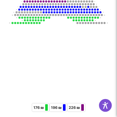
‌5
26
25
24
23
22
21
20
19
18
17
16
15
14
13
12
11
10
9
8
7
6
5
4
3
2
1
‌5
‌6
27
26
25
24
23
22
21
20
19
18
17
16
15
14
13
12
11
10
9
8
7
6
5
4
3
2
1
‌6
‌7
29
28
27
26
25
24
23
22
21
20
19
18
17
16
15
14
13
12
11
10
9
8
7
6
5
4
3
2
1
‌7
‌8
30
29
28
27
26
25
24
23
22
21
20
19
18
17
16
15
14
13
12
11
10
9
8
7
6
5
4
3
2
1
‌8
‌9
32
31
30
29
28
27
26
25
24
23
22
21
20
19
18
17
16
15
14
13
12
11
10
9
8
7
6
5
4
3
2
1
‌9
‌10
33
32
31
30
29
28
27
26
25
24
23
22
21
20
19
18
17
16
15
14
13
12
11
10
9
8
7
6
5
4
3
2
1
‌10
‌11
34
33
32
31
30
29
28
27
26
25
24
23
12
11
10
9
8
7
6
5
4
3
2
1
‌11
‌12
35
34
33
32
31
30
29
28
8
7
6
5
4
3
2
1
‌12
‌13
38
37
36
35
34
33
32
31
30
29
28
11
10
9
8
7
6
5
4
3
2
1
‌13
176 ₪
196 ₪
226 ₪