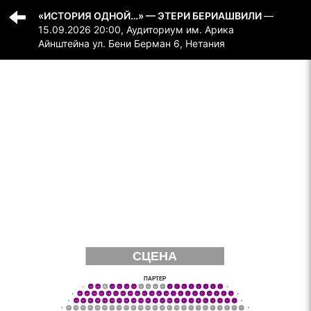
«ИСТОРИЯ ОДНОЙ…» — ЭТЕРИ БЕРИАШВИЛИ
—
15.09.2026 20:00, Аудиториум им. Арика
Айнштейна ул. Бени Берман 6, Нетания
СЦЕНА
ПАРТЕР
‌1
19
18
17נ
16
15
14
13
12
11
10
9
8
7
6
5
4
3
2
1
‌1
‌2
22
21
20
19
18
17
16
15
14
13
12
11
10
9
8
7
6
5
4
3
2
1
‌2
23
‌3
22
21
20
19
18
17
16
15
14
13
12
11
10
9
8
7
6
5
4
3
2
1
‌3
‌4
25
24
23
22
21
20
19
18
17
16
15
14
13
12
11
10
9
8
7
6
5
4
3
2
1
‌4