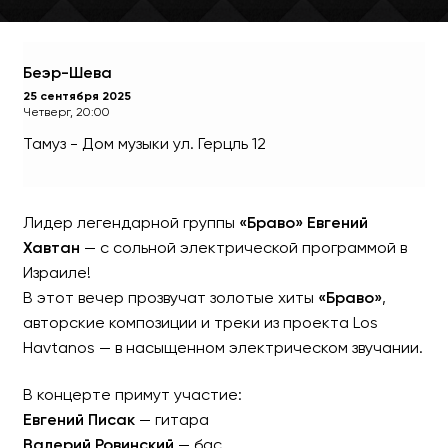
Беэр-Шева
25 сентября 2025
Четверг, 20:00
Тамуз - Дом музыки
ул. Герцль 12
Лидер легендарной группы
«Браво»
Евгений
Хавтан
— с сольной электрической программой в
Израиле!
ЕВГЕНИЙ ХАВТАН – Элект
В этот вечер прозвучат золотые хиты
«Браво»
,
авторские композиции и треки из проекта Los
Лидер легендарной группы «
Havtanos — в насыщенном электрическом звучании.
В концерте примут участие:
Евгений Писак
— гитара
Валерий Ровинский
— бас