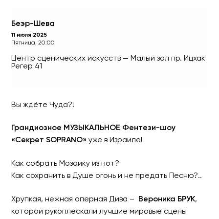
Беэр-Шева
11 июля 2025
Пятница, 20:00
Центр сценических искусств — Малый зал
пр. Ицхак
Регер 41
Вы ждёте Чуда?!
Музыкальное Фентези-ш
Грандиозное МУЗЫКАЛЬНОЕ Фентези-шоу
«Секрет SOPRANO»
уже в Израиле!
Оперная Дива ВЕРОНИКА БР
Как собрать Мозаику из нот?
Как сохранить в Душе огонь и не предать Песню?..
Хрупкая, нежная оперная Дива –
Вероника БРУК
,
которой рукоплескали лучшие мировые сцены