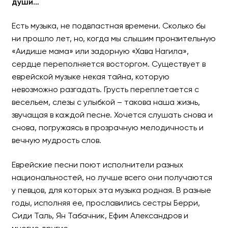
души…
Есть музыка, не подвластная времени. Сколько бы
ФЕЛИКС ЛИВШИЦ и МИРЕ
ни прошло лет, но, когда мы слышим пронзительную
«Аидише мама» или задорную «Хава Нагила»,
«Аидише Нешуме»
сердце переполняется восторгом. Существует в
еврейской музыке некая тайна, которую
Шедевры еврейской музыки!
невозможно разгадать. Грусть переплетается с
весельем, слезы с улыбкой – такова наша жизнь,
звучащая в каждой песне. Хочется слушать снова и
снова, погружаясь в прозрачную мелодичность и
вечную мудрость слов.
Еврейские песни поют исполнители разных
национальностей, но лучше всего они получаются
у певцов, для которых эта музыка родная. В разные
годы, исполняя ее, прославились сестры Берри,
Сиди Таль, Ян Табачник, Ефим Александров и