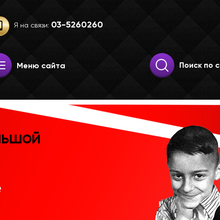
03-52­60­260
Я на связи:
Искать:
Поиск
Меню сайта
льшой
е