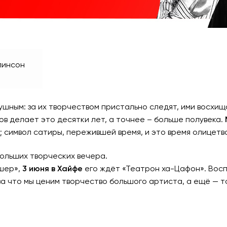
линсон
шным: за их творчеством пристально следят, ими восхищаю
ов делает это десятки лет, а точнее – больше полувека.
; символ сатиры, пережившей время, и это время олицет
больших творческих вечера.
ешер»,
3 июня в Хайфе
его ждёт «Театрон ха-Цафон». Вос
а что мы ценим творчество большого артиста, а ещё — то