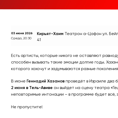
Кирьят-Хаим
Театрон а-Цафон
ул. Бей
03 июня 2026
Среда, 20:30
41
Есть артисты, которые никого не оставляют равноду
способен вызывать такие эмоции долгие годы. Хазан
которого хохочут и задумываются разные поколения
В июне
Геннадий Хазанов
проведёт в Израиле два 
2 июня в Тель-Авиве
он выйдет на сцену театра «Г
неповторимые интонации – в программе будет всё, з
Не пропустите!