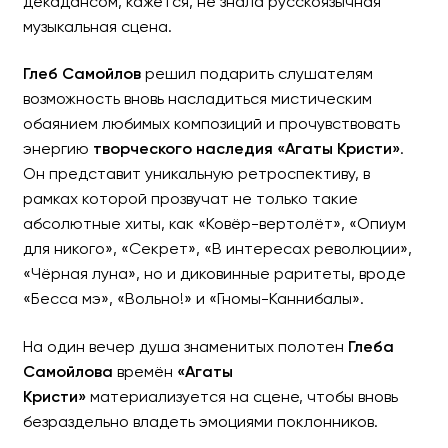
декадансом, кажется, не знала русскоязычная
музыкальная сцена.
Глеб Самойлов
решил подарить слушателям
возможность вновь насладиться мистическим
обаянием любимых композиций и прочувствовать
энергию
творческого наследия «Агаты Кристи»
.
Он представит уникальную ретроспективу, в
рамках которой прозвучат не только такие
абсолютные хиты, как «Ковёр-вертолёт», «Опиум
для никого», «Секрет», «В интересах революции»,
«Чёрная луна», но и диковинные раритеты, вроде
«Бесса мэ», «Вольно!» и «Гномы-Каннибалы».
На один вечер душа знаменитых полотен
Глеба
Самойлова
времён
«Агаты
Кристи»
материализуется на сцене, чтобы вновь
безраздельно владеть эмоциями поклонников.