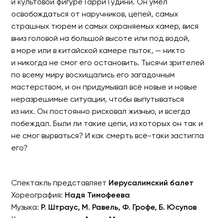
и культовой фигуре Гарри Гудини. Он умел
освобождаться от наручников, цепей, самых
страшных тюрем и самых охраняемых камер, вися
вниз головой на большой высоте или под водой,
«Гудини - обратная стор
в море или в китайской камере пыток, — никто
Балет
и никогда не смог его остановить. Тысячи зрителей
по всему миру восхищались его загадочным
мастерством, и он придумывал всё новые и новые
неразрешимые ситуации, чтобы выпутываться
из них. Он постоянно рисковал жизнью, и всегда
побеждал. Были ли такие цепи, из которых он так и
не смог вырваться? И как смерть всё-таки застигла
его?
Спектакль представляет
Иерусалимский балет
Хореография:
Надя Тимофеева
Музыка:
Р. Штраус, М. Равель, Ф. Грофе, Б. Юсупов