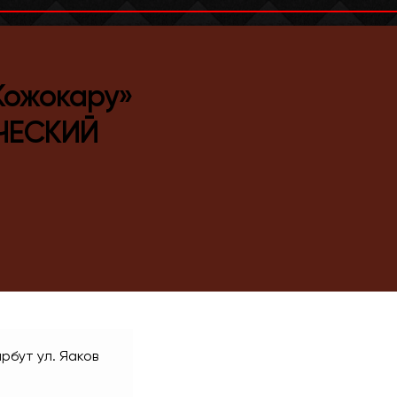
Кожокару»
ЧЕСКИЙ
арбут
ул. Яаков