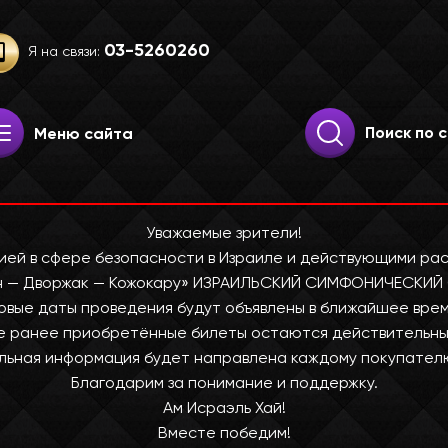
03-52­60­260
Я на связи:
Искать:
Поиск
Меню сайта
Уважаемые зрители!
цией в сфере безопасности в Израиле и действующими ра
н — Дворжак — Кожокару» ИЗРАИЛЬСКИЙ СИМФОНИЧЕСКИЙ
овые даты проведения будут объявлены в ближайшее врем
е ранее приобретённые билеты остаются действительны
ьная информация будет направлена каждому покупател
Благодарим за понимание и поддержку.
Ам Исраэль Хай!
Вместе победим!