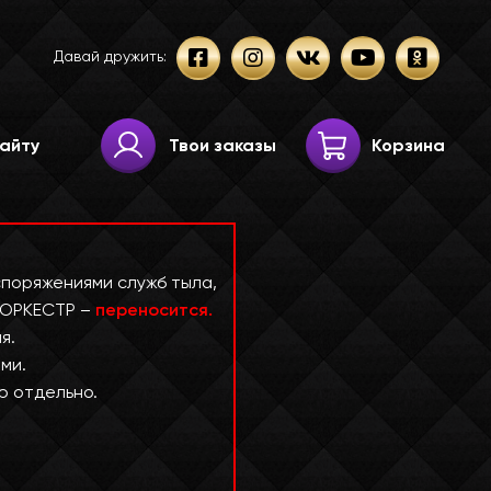
Давай дружить:
Твои заказы
Корзина
споряжениями служб тыла,
 ОРКЕСТР –
переносится.
я.
ми.
ю отдельно.