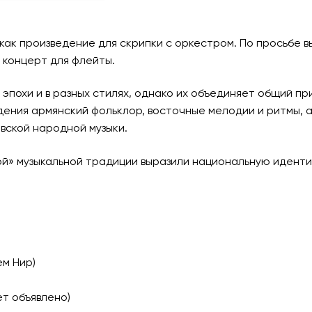
у как произведение для скрипки с оркестром. По просьб
 концерт для флейты.
 эпохи и в разных стилях, однако их объединяет общий п
дения армянский фольклор, восточные мелодии и ритмы, 
вской народной музыки.
ой» музыкальной традиции выразили национальную идент
ем Нир)
ет объявлено)