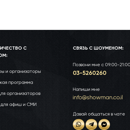
ИЧЕСТВО С
СВЯЗЬ С ШОУМЕНОМ:
ОМ:
Позвони мне
с 09:00-21:0
ы и организаторы
03-52­60­260
кая программа
Напиши мне
для организаторов
info@show­man.co.il
 для афиш и СМИ
Давай общаться в чате