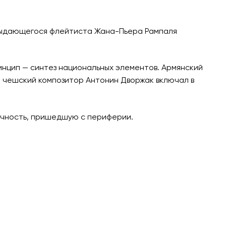
е выдающегося флейтиста Жана-Пьера Рампаля
ринцип — синтез национальных элементов. Армянский
а чешский композитор Антонин Дворжак включал в
ичность, пришедшую с периферии.