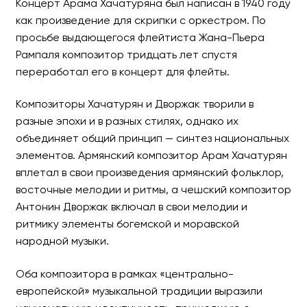
Концерт Арама Хачатуряна был написан в 1940 году
как произведение для скрипки с оркестром. По
просьбе выдающегося флейтиста Жана-Пьера
Рампаля композитор тридцать лет спустя
переработал его в концерт для флейты.
Композиторы Хачатурян и Дворжак творили в
разные эпохи и в разных стилях, однако их
объединяет общий принцип — синтез национальных
элементов. Армянский композитор Арам Хачатурян
вплетал в свои произведения армянский фольклор,
восточные мелодии и ритмы, а чешский композитор
Антонин Дворжак включал в свои мелодии и
ритмику элементы богемской и моравской
народной музыки.
Оба композитора в рамках «центрально-
европейской» музыкальной традиции выразили