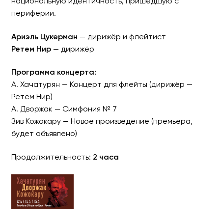
национальную идентичность, пришедшую с
периферии.
Ариэль Цукерман
— дирижёр и флейтист
«Хачатурян — Дворжак
—
Ретем Нир
— дирижёр
СИМФОНИЧЕСКИЙ ОРКЕС
Программа концерта:
А. Хачатурян — Концерт для флейты (дирижёр —
Ретем Нир)
А. Дворжак — Симфония № 7
Зив Кожокару — Новое произведение (премьера,
будет объявлено)
Продолжительность:
2 часа