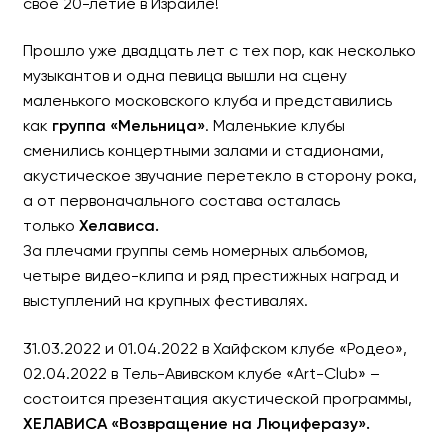
свое 20-летие в Израиле!
Прошло уже двадцать лет с тех пор, как несколько
музыкантов и одна певица вышли на сцену
ХЕЛАВИСА. ВОЗВРАЩЕН
маленького московского клуба и представились
как
группа «Мельница»
. Маленькие клубы
Группа «МЕЛЬНИЦА». Акустически
сменились концертными залами и стадионами,
ВИШНЯКОВА
акустическое звучание перетекло в сторону рока,
а от первоначального состава осталась
только
Хелависа.
За плечами группы семь номерных альбомов,
четыре видео-клипа и ряд престижных наград и
выступлений на крупных фестивалях.
31.03.2022 и 01.04.2022 в Хайфском клубе «Родео»,
02.04.2022 в Тель-Авивском клубе «Art-Club» –
состоится презентация акустической программы,
ХЕЛАВИСА «Возвращение на Люциферазу».