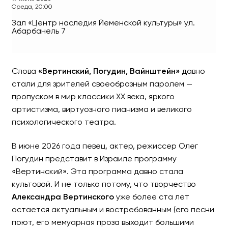
Среда, 20:00
Зал «Центр наследия Йеменской культуры»
ул.
Абарбанель 7
ОЛЕГ ПОГУДИН «Вертинс
Слова
«Вертинский, Погудин, Вайнштейн»
давно
Фортепиано - ОЛЕГ ВАЙНШТ
стали для зрителей своеобразным паролем —
пропуском в мир классики ХХ века, яркого
артистизма, виртуозного пианизма и великого
психологического театра.
В июне 2026 года певец, актер, режиссер Олег
Погудин представит в Израиле программу
«Вертинский». Эта программа давно стала
культовой. И не только потому, что творчество
Александра Вертинского
уже более ста лет
остается актуальным и востребованным (его песни
поют, его мемуарная проза выходит большими