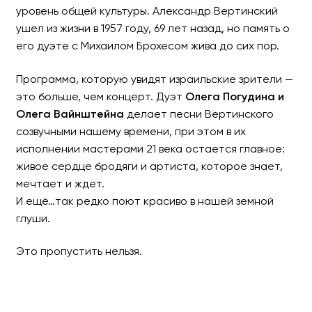
уровень общей культуры. Александр Вертинский
ушел из жизни в 1957 году, 69 лет назад, но память о
его дуэте с Михаилом Брохесом жива до сих пор.
Программа, которую увидят израильские зрители —
это больше, чем концерт. Дуэт
Олега Погудина и
Олега Вайнштейна
делает песни Вертинского
созвучными нашему времени, при этом в их
исполнении мастерами 21 века остается главное:
живое сердце бродяги и артиста, которое знает,
мечтает и ждет.
И ещё…так редко поют красиво в нашей земной
глуши.
Это пропустить нельзя.