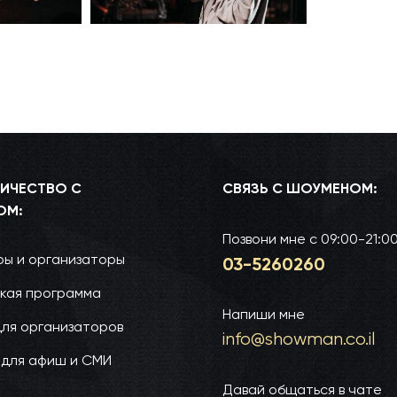
ИЧЕСТВО С
СВЯЗЬ С ШОУМЕНОМ:
ОМ:
Позвони мне
с 09:00-21:0
ы и организаторы
03-52­60­260
кая программа
Напиши мне
для организаторов
info@show­man.co.il
 для афиш и СМИ
Давай общаться в чате