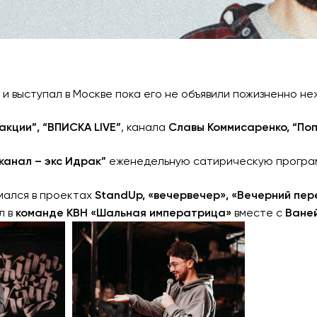
и выступал в Москве пока его не объявили пожизненно не
акции”, “ВПИСКА LIVE”
, канала
Славы Коммисаренко, “Поп
канал – экс Идрак”
еженедельную сатирическую прогр
имался в проектах
StandUp, «вечервечер», «Вечерний пе
л в
команде КВН «Шальная императрица»
вместе с
Ваней