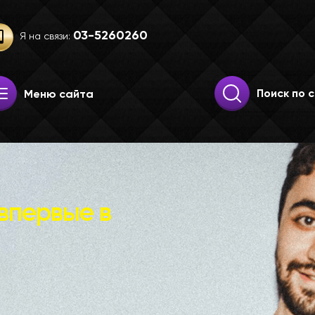
03-52­60­260
Я на связи:
Искать:
Поиск
Меню сайта
впервые в