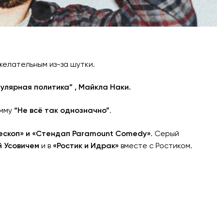
желательным из-за шутки.
улярная политика” , Майкла Наки.
амму
“Не всё так однозначно”
.
рескоп» и «Стендап Paramount Comedy»
. Серый
 Усовичем
и в
«Ростик и Идрак»
вместе с Ростиком.