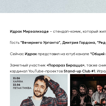
Идрак Мирзализаде
– стендап-комик, который жил 
Гость
“Вечернего Урганта”, Дмитрия Гордона, “Ред
Сейчас
Идрак
представил на ютуб канале
“Общий 
Заметный участник
«Порараз Бирацца»
, также сн
кардинал YouTube-проектов
Stand-up Club #1
. Игра