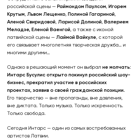
российской сцены —
Раймондом Паулсом
,
Игорем
Крутым
,
Львом Лещенко
,
Полиной Гагариной
,
Аленой Свиридовой
,
Ларисой Долиной
,
Валерием
Меладзе, Еленой Ваенгой
, а также с иконой
латвийской сцены —
Лаймой Вайкуле
, с которой
его связывает многолетняя творческая дружба… и
многими другими…
Однако в решающий момент он выбрал
не молчать
:
Интарс Бусулис открыто покинул российский шоу-
бизнес, прекратил участие в российских
проектах, заявив о своей гражданской позиции.
Его творчество — вне пропаганды, вне давления,
вне диктата. Только музыка. Только искренность.
Только свобода.
Сегодня Интарс — один из самых востребованных
артистов Латвии.