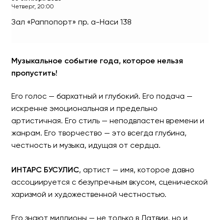
Четверг, 20:00
Зал «Раппопорт»
пр. а-Наси 138
ИНТАРС БУСУЛИС - Прог
Музыкальное событие года, которое нельзя
Впервые в Израиле!
пропустить!
Его голос — бархатный и глубокий. Его подача —
искренне эмоциональная и предельно
артистичная. Его стиль — неподвластен времени и
жанрам. Его творчество — это всегда глубина,
честность и музыка, идущая от сердца.
ИНТАРС БУСУЛИС
, артист — имя, которое давно
ассоциируется с безупречным вкусом, сценической
харизмой и художественной честностью.
Его знают миллионы — не только в Латвии, но и