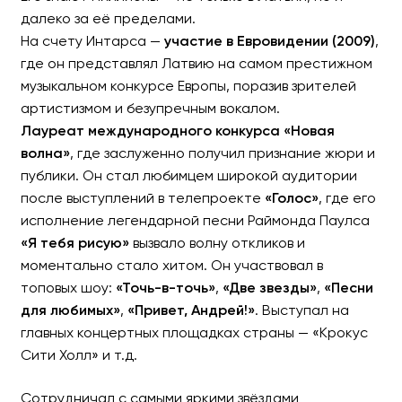
далеко за её пределами.
На счету Интарса —
участие в Евровидении (2009)
,
где он представлял Латвию на самом престижном
музыкальном конкурсе Европы, поразив зрителей
артистизмом и безупречным вокалом.
Лауреат международного конкурса «Новая
волна»
, где заслуженно получил признание жюри и
публики. Он стал любимцем широкой аудитории
после выступлений в телепроекте
«Голос»
, где его
исполнение легендарной песни Раймонда Паулса
«Я тебя рисую»
вызвало волну откликов и
моментально стало хитом. Он участвовал в
топовых шоу:
«Точь-в-точь»
,
«Две звезды»
,
«Песни
для любимых»
,
«Привет, Андрей!»
. Выступал на
главных концертных площадках страны — «Крокус
Сити Холл» и т.д.
Сотрудничал с самыми яркими звёздами