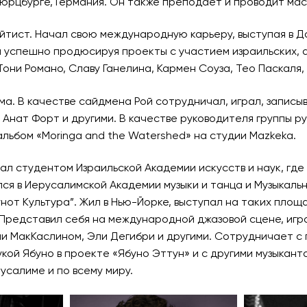
юрцбурге, Германия. Он также преподает и проводит мас
йтист. Начал свою международную карьеру, выступая в Да
и успешно продюсируя проекты с участием израильских, 
они Романо, Славу Ганелина, Кармен Соуза, Тео Паскаля, 
а. В качестве сайдмена Рой сотрудничал, играл, записы
, Анат Форт и другими. В качестве руководителя группы р
альбом «Moringa and the Watershed» на студии Mazkeka.
стал студентом Израильской Академии искусств и наук, г
лся в Иерусалимской Академии музыки и танца и Музыкал
нот Культура”. Жил в Нью-Йорке, выступал на таких площ
. Представил себя на международной джазовой сцене, иг
и МакКаслином, Эли Дегибри и другими. Сотрудничает с 
рукой Ябуно в проекте «Ябуно Эттун» и с другими музыка
усалиме и по всему миру.