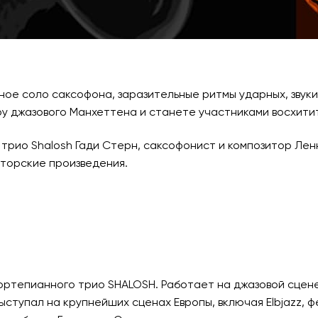
зное соло саксофона, заразительные ритмы ударных, зву
у джазового Манхеттена и станете участниками восхитит
трио Shalosh Гади Стерн, саксофонист и композитор Лен
вторские произведения.
ортепианного трио SHALOSH. Работает на джазовой сцене
ступал на крупнейших сценах Европы, включая Elbjazz, фес