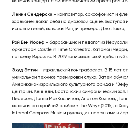
включая концерт с филармоническим оркестром в В
Ленни Сендерски
– композитор, саксофонист и фле
зарекомендовал себя на джазовой сцене, выступая 
исполнителей, включая Рэнди Брекера, Джо Локка, Т
Рой Бэн Йосеф
– барабанщик и педагог из Иерусалим
оркестром Castle in Time Orchestra, Катамон Черри
по всему Израилю. В 2019 записывал свой дебютный 
Эхуд Эттун
– израильский контрабасист. В 15 лет 
уникальной технике тренировки слуха. Затем обуча
Американо-израильского культурного фонда и “Зефу
центр им. Кеннеди, Бостонский симфонический зал
Пересом, Донни МакКаслином, Анатом Коэном, Донн
включая его крайний альбом «The Why» (2015), с Ха
Internal Compass Music и руководит проектами в Иер