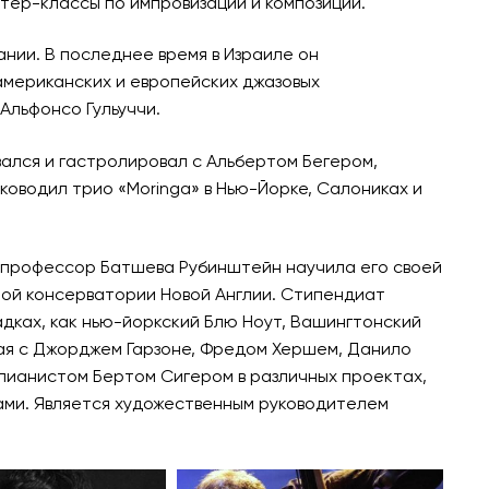
тер-классы по импровизации и композиции.
нии. В последнее время в Израиле он
американских и европейских джазовых
Альфонсо Гульуччи.
вался и гастролировал с Альбертом Бегером,
уководил трио «Moringa» в Нью-Йорке, Салониках и
де профессор Батшева Рубинштейн научила его своей
ьной консерватории Новой Англии. Стипендиат
адках, как нью-йоркский Блю Ноут, Вашингтонский
рая с Джорджем Гарзоне, Фредом Хершем, Данило
пианистом Бертом Сигером в различных проектах,
нтами. Является художественным руководителем