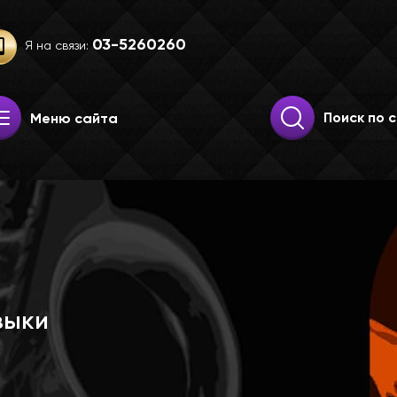
03-52­60­260
Я на связи:
Искать:
Поиск
Меню сайта
зыки