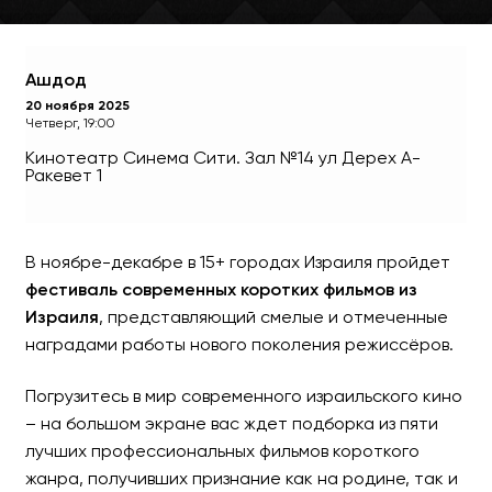
Ашдод
20 ноября 2025
Четверг, 19:00
Кинотеатр Синема Сити. Зал №14
ул Дерех А-
Ракевет 1
В ноябре-декабре в 15+ городах Израиля пройдет
фестиваль современных коротких фильмов из
Кинофестиваль «Новое И
Израиля
, представляющий смелые и отмеченные
наградами работы нового поколения режиссёров.
Главное культурное событие 
субтитрами!
Погрузитесь в мир современного израильского кино
– на большом экране вас ждет подборка из пяти
лучших профессиональных фильмов короткого
жанра, получивших признание как на родине, так и