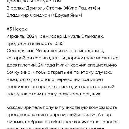
домой, хотя тот уже там.
В ролях: Даниэль Стёпин («Купа Рашит») и
Владимир Фридман («Друзья Яны»)
#5 Несех
Израиль, 2024, режиссёр Шмуэль Эльмалех,
продолжительность 10:35
Сегодня сын Микки женится; на винодельне,
которой он сам владеет и дорожит уже несколько
десятилетий. 24 года Микки хранил специальную
бочку вина, чтобы открыть её по этому случаю.
Незадолго до начала церемонии возникает
неожиданное препятствие: один неосторожный
поступок ставит под угрозу весь праздник.
Каждый зритель получит уникальную возможность
проголосовать за понравившийся фильм! Автор
фильма, набравшего большее количество голосов,
получит денежный приз и статуэтку
«Новое