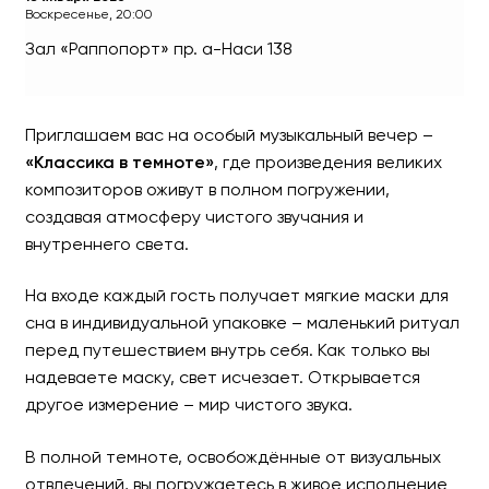
Воскресенье, 20:00
Зал «Раппопорт»
пр. а-Наси 138
Музыкальный вечер - «Кл
Приглашаем вас на особый музыкальный вечер –
Уникальный формат теперь в 
«Классика в темноте»
, где произведения великих
композиторов оживут в полном погружении,
создавая атмосферу чистого звучания и
внутреннего света.
На входе каждый гость получает мягкие маски для
сна в индивидуальной упаковке – маленький ритуал
перед путешествием внутрь себя. Как только вы
надеваете маску, свет исчезает. Открывается
другое измерение – мир чистого звука.
В полной темноте, освобождённые от визуальных
отвлечений, вы погружаетесь в живое исполнение