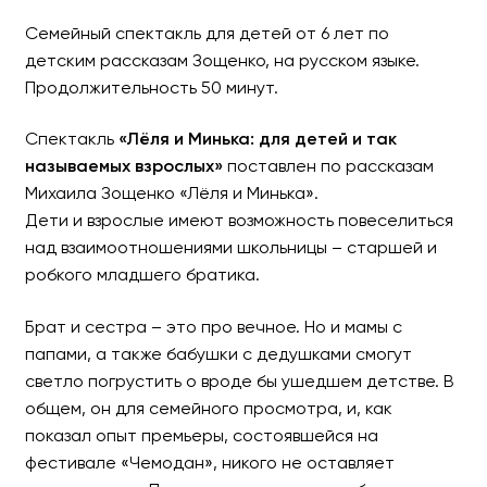
Семейный спектакль для детей от 6 лет по
детским рассказам Зощенко, на русском языке.
Продолжительность 50 минут.
Лёля и Минька
Спектакль
«Лёля и Минька: для детей и так
По рассказам Михаила Зоще
называемых взрослых»
поставлен по рассказам
Михаила Зощенко «Лёля и Минька».
Дети и взрослые имеют возможность повеселиться
над взаимоотношениями школьницы – старшей и
робкого младшего братика.
Брат и сестра – это про вечное. Но и мамы с
папами, а также бабушки с дедушками смогут
светло погрустить о вроде бы ушедшем детстве. В
общем, он для семейного просмотра, и, как
показал опыт премьеры, состоявшейся на
фестивале «Чемодан», никого не оставляет