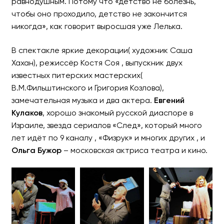
равнодушным. Потому что «детство не болезнь,
чтобы оно проходило, детство не закончится
никогда», как говорит выросшая уже Лелька.
В спектакле яркие декорации( художник Саша
Хахан), режиссёр Костя Соя , выпускник двух
известных питерских мастерских(
В.М.Фильштинского и Григория Козлова),
замечательная музыка и два актера.
Евгений
Кулаков
, хорошо знакомый русской диаспоре в
Израиле, звезда сериалов «След», который много
лет идёт по 9 каналу , «Физрук» и многих других , и
Ольга Бужор
– московская актриса театра и кино.