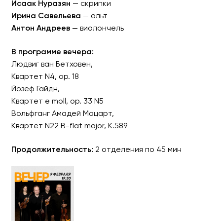
Исаак Нуразян
— скрипки
Ирина Савельева
— альт
Антон Андреев
— виолончель
В программе вечера:
Людвиг ван Бетховен,
Квартет N4, op. 18
Йозеф Гайдн,
Квартет e moll, op. 33 N5
Вольфганг Амадей Моцарт,
Квартет N22 B-flat major, K.589
Продолжительность:
2 отделения по 45 мин