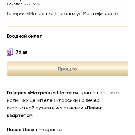
Понедельник, 19:30
Галерея «Матрёшка Шагала»
ул Монтефьори 37
Вечер квартетной музыки
Входной билет
«Левин-квартета»
76
₪
Прошло
Галерея «Матрёшка Шагала»
приглашает всех
истинных ценителей классики на вечер
квартетной музыки в исполнении
«Левин-
квартета»
:
Павел Левин
— скрипка