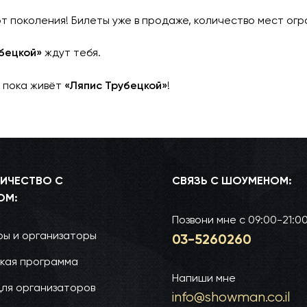
т поколения! Билеты уже в продаже, количество мест огр
бецкой»
ждут тебя.
, пока живёт
«Ляпис Трубецкой»
!
ИЧЕСТВО С
СВЯЗЬ С ШОУМЕНОМ:
ОМ:
Позвони мне
с 09:00-21:0
ы и организаторы
03-52­60­260
кая программа
Напиши мне
для организаторов
info@show­man.co.il