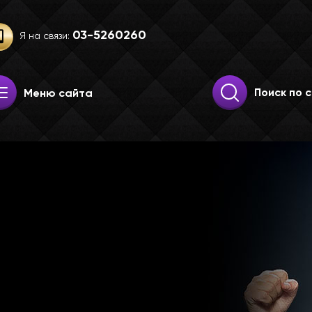
03-52­60­260
Я на связи:
Искать:
Поиск
Меню сайта
е 2026