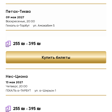
Петах-Тиква
09 мая 2027
Воскресенье, 20:00
Гехаль а-Тарбут
ул. Амакабим 5
255
₪
395
₪
-
Купить билеты
Нес-Циона
13 мая 2027
Четверг, 20:00
ГЕХАЛЬ а-ТАРБУТ
ул. а-Ширьон 1
255
₪
395
₪
-