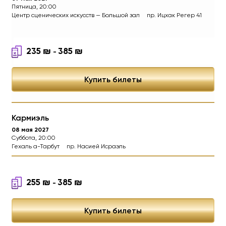
Пятница, 20:00
Центр сценических искусств — Большой зал
пр. Ицхак Регер 41
235
₪
385
₪
МАКСИМ ГАЛКИН - Юбилей
-
Купить билеты
Кармиэль
08 мая 2027
Суббота, 20:00
Гехаль а-Тарбут
пр. Насией Исраэль
255
₪
385
₪
-
Купить билеты