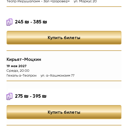
Театр Иерушалаим - Зал «Шаровер»
ул. Маркус 20
245
₪
385
₪
-
Купить билеты
Кирьят-Моцкин
19 мая 2027
Среда, 20:00
Гехаль а-Театрон
ул. а-Хашмонаим 77
275
₪
395
₪
-
Купить билеты