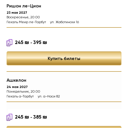
Ришон ле-Цион
23 мая 2027
Воскресенье, 20:00
Гехаль Меир ле-Тарбут
ул. Жаботински 16
245
₪
395
₪
-
Купить билеты
Ашкелон
24 мая 2027
Понедельник, 20:00
Гехаль а-Тарбут
ул. а-Наси 82
245
₪
385
₪
-