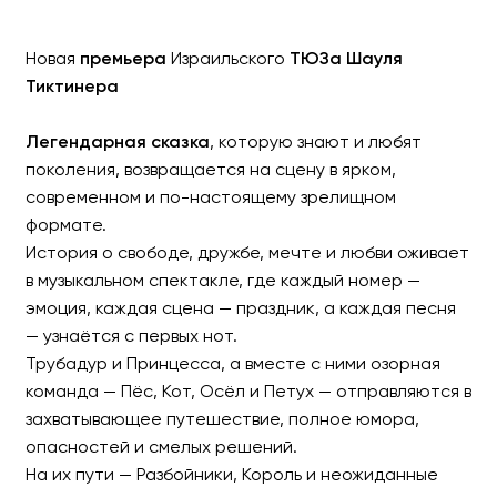
Новая
премьера
Израильского
ТЮЗа Шауля
Тиктинера
Легендарная сказка
, которую знают и любят
поколения, возвращается на сцену в ярком,
современном и по-настоящему зрелищном
формате.
История о свободе, дружбе, мечте и любви оживает
Музыкальный спектакль 
в музыкальном спектакле, где каждый номер —
эмоция, каждая сцена — праздник, а каждая песня
Премьера в Израиле
— узнаётся с первых нот.
Трубадур и Принцесса, а вместе с ними озорная
команда — Пёс, Кот, Осёл и Петух — отправляются в
захватывающее путешествие, полное юмора,
опасностей и смелых решений.
На их пути — Разбойники, Король и неожиданные