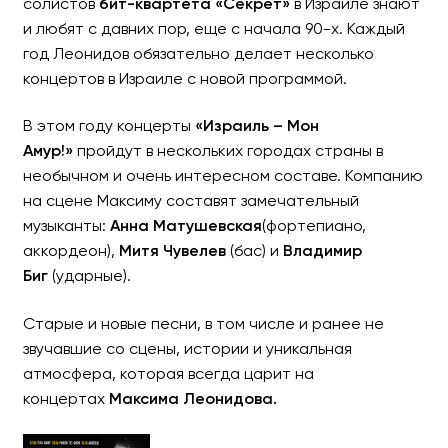
солистов
бит-квартета «Секрет»
в Израиле знают
и любят с давних пор, еще с начала 90-х. Каждый
год Леонидов обязательно делает несколько
концертов в Израиле с новой программой.
МАКСИМ ЛЕОНИДОВ «Мон
В этом году концерты
«Израиль – Мон
НОВАЯ ПРОГРАММА
Амур!»
пройдут в нескольких городах страны в
необычном и очень интересном составе. Компанию
на сцене Максиму составят замечательный
музыканты:
Анна Матушевская
(фортепиано,
аккордеон),
Митя Чувелев
(бас) и
Владимир
Биг
(ударные).
Старые и новые песни, в том числе и ранее не
звучавшие со сцены, истории и уникальная
атмосфера, которая всегда царит на
концертах
Максима Леонидова.