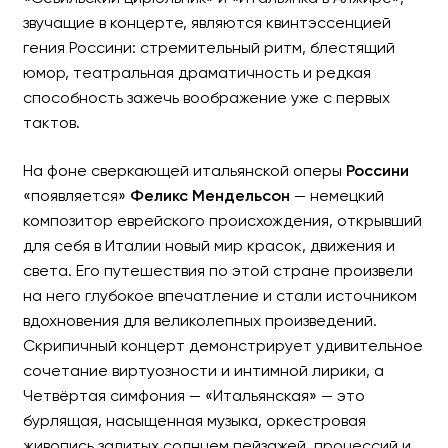
звучащие в концерте, являются квинтэссенцией
гения Россини: стремительный ритм, блестящий
юмор, театральная драматичность и редкая
способность зажечь воображение уже с первых
тактов.
На фоне сверкающей итальянской оперы
Россини
«появляется»
Феликс Мендельсон
— немецкий
композитор еврейского происхождения, открывший
для себя в Италии новый мир красок, движения и
света. Его путешествия по этой стране произвели
на него глубокое впечатление и стали источником
вдохновения для великолепных произведений.
Скрипичный концерт демонстрирует удивительное
сочетание виртуозности и интимной лирики, а
Четвёртая симфония — «Итальянская» — это
бурлящая, насыщенная музыка, оркестровая
живопись залитых солнцем пейзажей, процессий и