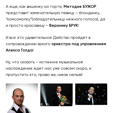
А еще, как вишенку на торте,
Методие БУЖОР
представит замечательную певицу – блондинку,
“комсомолку”(обладательницу нежного голоса), да
и просто красавицу –
Веронику БРУК
!
И все это удивительное Действо пройдёт в
сопровождении яркого
оркестра под управлением
Алекса Голда
!
Ну, что сказать – истинное музыкальное
наслаждение ждёт нас уже совсем скоро, и
пропустить это, право же, никак нельзя!