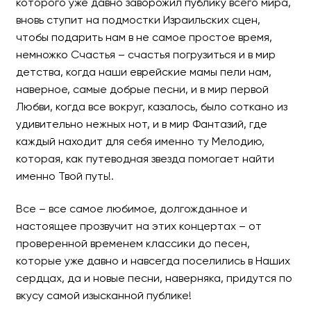
которого уже давно заворожил публику всего мира,
вновь ступит на подмостки Израильских сцен,
чтобы подарить нам в не самое простое время,
немножко Счастья – счастья погрузиться и в мир
МЕТОДИЕ БУЖОР - Больш
детства, когда наши еврейские мамы пели нам,
наверное, самые добрые песни, и в мир первой
Любимец Израильской Публи
Любви, когда все вокруг, казалось, было соткано из
удивительно нежных нот, и в мир Фантазий, где
каждый находит для себя именно ту Мелодию,
которая, как путеводная звезда помогает найти
именно Твой путь!.
Все – все самое любимое, долгожданное и
настоящее прозвучит на этих концертах – от
проверенной временем классики до песен,
которые уже давно и навсегда поселились в Наших
сердцах, да и новые песни, наверняка, придутся по
вкусу самой изысканной публике!