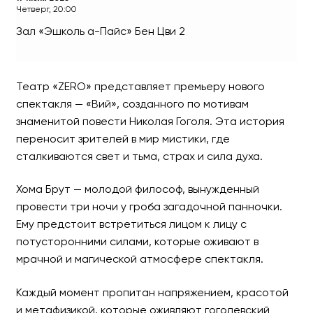
Четверг, 20:00
Зал «Эшколь а-Пайс»
Бен Цви 2
Мистический спектакль 
Театр «ZERO» представляет премьеру нового
Премьера
спектакля — «Вий», созданного по мотивам
знаменитой повести Николая Гоголя. Эта история
переносит зрителей в мир мистики, где
сталкиваются свет и тьма, страх и сила духа.
Хома Брут — молодой философ, вынужденный
провести три ночи у гроба загадочной панночки.
Ему предстоит встретиться лицом к лицу с
потусторонними силами, которые оживают в
мрачной и магической атмосфере спектакля.
Каждый момент пропитан напряжением, красотой
и метафизикой, которые оживляют гоголевский